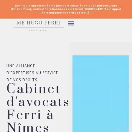
Pour toute urgence pénale (garde à vue, présentation parquet, juge
d'instruction), contact hors horaires secrétariat : 0610996482. Tout appel
hors urgence ne sera pas traité.
UNE ALLIANCE
D'EXPERTISES AU SERVICE
DE VOS DROITS
Cabinet
d'avocats
Ferri à
Nîmes