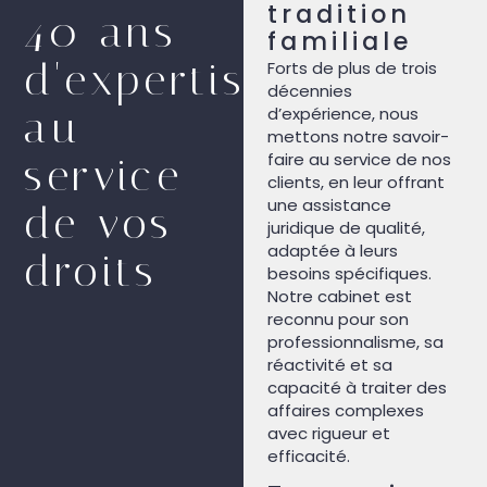
tradition
40 ans
familiale
d'expertise
Forts de plus de trois
décennies
au
d’expérience, nous
mettons notre savoir-
faire au service de nos
service
clients, en leur offrant
une assistance
de vos
juridique de qualité,
adaptée à leurs
droits
besoins spécifiques.
Notre cabinet est
reconnu pour son
professionnalisme, sa
réactivité et sa
capacité à traiter des
affaires complexes
avec rigueur et
efficacité.